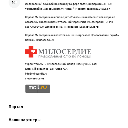
16+
федеральной службой по надзору в сфере связи, информационных
технологий и массовых коммуникаций (Роскомнадзор) 25.04.2014 г.
Портал Милосердие.ru использует объявления и веб-сайт для сбора не
облагаемых налогом пожертвований через РОО «Милосердие», ОГРН
1057700014679, Целевое финансирование (010), (140), (171)
Портал Милосердие.ru является одним из проектов Православной службы
помощи «Милосердие»
Учредитель: АНО «Издательский центр «Нескучный сад»
Главный редактор: Данилова Ю.К.
info@miloserdie.ru
8-499-350-05-95
Портал
Наши партнеры