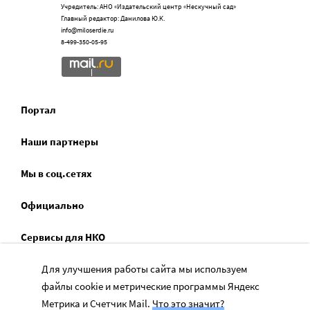
Учредитель: АНО «Издательский центр «Нескучный сад»
Главный редактор: Данилова Ю.К.
info@miloserdie.ru
8-499-350-05-95
Портал
Наши партнеры
Мы в соц.сетях
Официально
Сервисы для НКО
Спецпроекты
Для улучшения работы сайта мы используем
файлы cookie и метрические программы Яндекс
Социальное служение
Метрика и Счетчик Mail.
Что это значит?