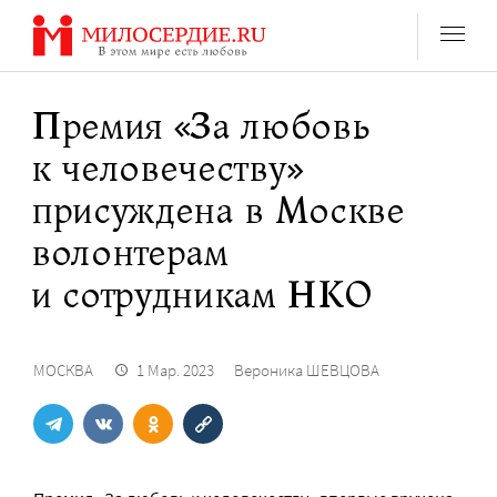
Перейти
к
содержанию
Премия «За любовь
к человечеству»
присуждена в Москве
волонтерам
и сотрудникам НКО
МОСКВА
1 Мар. 2023
Вероника ШЕВЦОВА