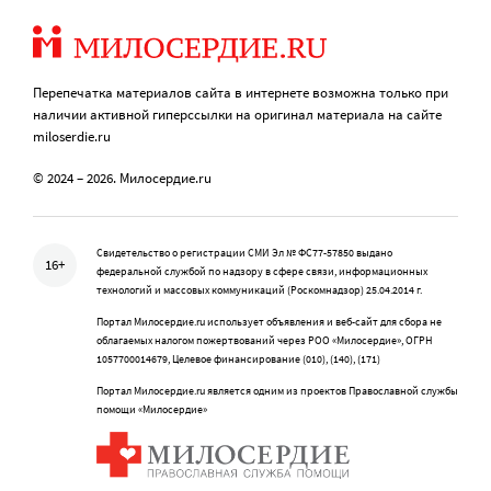
Перепечатка материалов сайта в интернете возможна только при
наличии активной гиперссылки на оригинал материала на сайте
miloserdie.ru
© 2024 – 2026. Милосердие.ru
Свидетельство о регистрации СМИ Эл № ФС77-57850 выдано
16+
федеральной службой по надзору в сфере связи, информационных
технологий и массовых коммуникаций (Роскомнадзор) 25.04.2014 г.
Портал Милосердие.ru использует объявления и веб-сайт для сбора не
облагаемых налогом пожертвований через РОО «Милосердие», ОГРН
1057700014679, Целевое финансирование (010), (140), (171)
Портал Милосердие.ru является одним из проектов Православной службы
помощи «Милосердие»