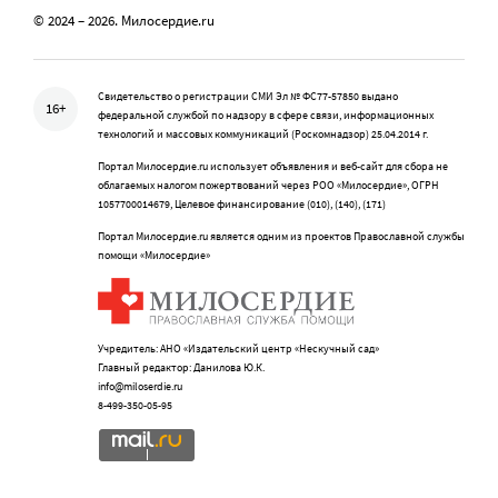
© 2024 – 2026. Милосердие.ru
Свидетельство о регистрации СМИ Эл № ФС77-57850 выдано
16+
федеральной службой по надзору в сфере связи, информационных
технологий и массовых коммуникаций (Роскомнадзор) 25.04.2014 г.
Портал Милосердие.ru использует объявления и веб-сайт для сбора не
облагаемых налогом пожертвований через РОО «Милосердие», ОГРН
1057700014679, Целевое финансирование (010), (140), (171)
Портал Милосердие.ru является одним из проектов Православной службы
помощи «Милосердие»
Учредитель: АНО «Издательский центр «Нескучный сад»
Главный редактор: Данилова Ю.К.
info@miloserdie.ru
8-499-350-05-95