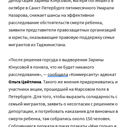
Депортация Зарины Юнусовой, матери погибшего в
октябре в Санкт-Петербурге пятимесячного Умарали
Назарова, снижает шансы на эффективное
расследование обстоятельств смерти ребенка,
заявили представители правозащитных организаций
и юристы, оказывающие правовую поддержку семье
мигрантов из Таджикистана.
«После решения горсуда о выдворении Зарины
Юнусовой я поняла, что не будет никакого
расследования», —
сообщила
«Коммерсанту» адвокат
Ольга Цейтлина
. Такого же мнения придерживались и
участники акции, прошедшей на Марсовом поле в
Петербурге. Для того, чтобы выразить солидарность с
семьей мигрантов, заявить о несогласии с решением о
депортации, и потребовать наказания для виновных в
смерти ребенка, там собрались около 150 человек.
Собравшиеся держали в руках плакаты «Мне горько и