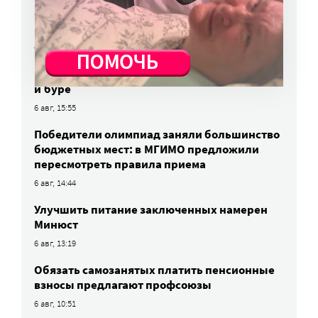
«Милосердие.ru» представят на выставке
в Переславле-Залесском
6 авг, 16:03
МЧС предупреждает москвичей о грозе
и буре
6 авг, 15:55
Победители олимпиад заняли большинство
бюджетных мест: в МГИМО предложили
пересмотреть правила приема
6 авг, 14:44
Улучшить питание заключенных намерен
Минюст
6 авг, 13:19
Обязать самозанятых платить пенсионные
взносы предлагают профсоюзы
6 авг, 10:51