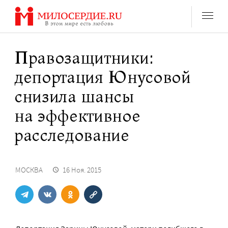
Перейти
к
содержанию
Правозащитники:
депортация Юнусовой
снизила шансы
на эффективное
расследование
МОСКВА
16 Ноя. 2015