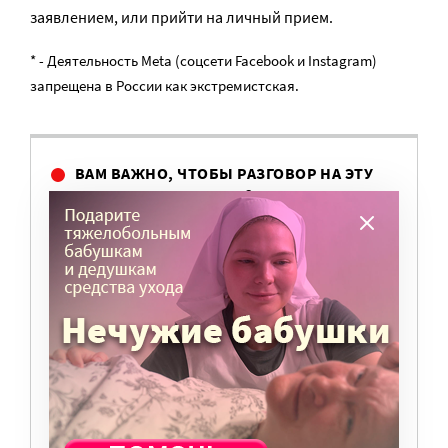
заявлением, или прийти на личный прием.
* - Деятельность Meta (соцсети Facebook и Instagram)
запрещена в России как экстремистская.
ВАМ ВАЖНО, ЧТОБЫ РАЗГОВОР НА ЭТУ
ТЕМУ ПРОДОЛЖИЛСЯ? ПОДДЕРЖИТЕ
ПОРТАЛ!
Мы просим подписаться на небольшой, но
регулярный платеж в пользу нашего сайта.
Милосердие.ru работает благодаря добровольным
пожертвованиям наших читателей. На
командировки, съемки, зарплаты редакторов,
журналистов и техническую поддержку сайта
нужны средства.