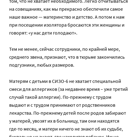
том, что не хватает необходимого. Легко отчитываться
на совещаниях, как мы прекрасно обеспечили самое
наше важное — материнство и детство. А потом к нам
при посещении изолятора бросаются эти женщины и
говорят: «у нас дети голодают».
Тем не менее, сейчас сотрудники, по крайней мере,
среднего звена, признают, что в тюрьме закончились
подгузники, любых размеров.
Матерям с детьми в СИЗО-6 не хватает специальной
смеси для аллергиков (за недавнее время – уже третий
случай такой аллергии). По-прежнему с трудом
выдают и с трудом принимают от родственников
лекарства. По-прежнему детей после родов забирают
у матерей, увозят их в больницу, там они находятся
где-то месяц, и матери ничего не знают об их судьбе,
буквально не знают, где находится ребенок. Им не