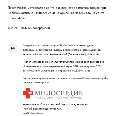
Перепечатка материалов сайта в интернете возможна только при
наличии активной гиперссылки на оригинал материала на сайте
miloserdie.ru
© 2024 – 2026. Милосердие.ru
Свидетельство о регистрации СМИ Эл № ФС77-57850 выдано
16+
федеральной службой по надзору в сфере связи, информационных
технологий и массовых коммуникаций (Роскомнадзор) 25.04.2014 г.
Портал Милосердие.ru использует объявления и веб-сайт для сбора не
облагаемых налогом пожертвований через РОО «Милосердие», ОГРН
1057700014679, Целевое финансирование (010), (140), (171)
Портал Милосердие.ru является одним из проектов Православной службы
помощи «Милосердие»
Учредитель: АНО «Издательский центр «Нескучный сад»
Главный редактор: Данилова Ю.К.
info@miloserdie.ru