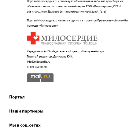
Портал Милосердие.ru использует объявления и веб-сайт для сбора не
облагаемых налогом пожертвований через РОО «Милосердие», ОГРН
1057700014679, Целевое финансирование (010), (140), (171)
Портал Милосердие.ru является одним из проектов Православной службы
помощи «Милосердие»
Учредитель: АНО «Издательский центр «Нескучный сад»
Главный редактор: Данилова Ю.К.
info@miloserdie.ru
8-499-350-05-95
Портал
Наши партнеры
Мы в соц.сетях