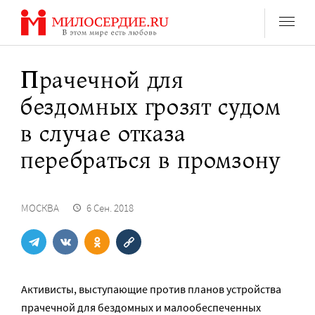
Перейти
к
содержанию
Прачечной для
бездомных грозят судом
в случае отказа
перебраться в промзону
МОСКВА
6 Сен. 2018
Активисты, выступающие против планов устройства
прачечной для бездомных и малообеспеченных