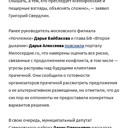
слышать, а тем, кто преследует ксенофобские и
пещерные взгляды, объяснять сложно», — заявил
Григорий Свердлин.
Ранее руководитель московского филиала
«Ночлежки»
Дарья Байбакова
и глава БФ «Второе
дыхание»
Дарья Алексеева
пояснили
порталу
Милосердие.ru, что намерены оценить все риски,
связанные с продолжением конфликта, в том числе —
угрозы расправы над будущими клиентами
прачечной. Они сообщили о готовности
организаторов прачечной рассмотреть предложения
о ее альтернативном размещении, но отметили, что до
сих пор их оппоненты не предоставили конкретных
вариантов решения.
В свою очередь, муниципальный депутат
Савеловского района
Денис Олешкевич
рассказал,