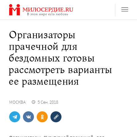
Перейти
к
содержанию
Организаторы
прачечной для
бездомных готовы
рассмотреть варианты
ее размещения
МОСКВА
5 Сен. 2018