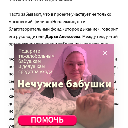
Часто забывают, что в проекте участвует не только
московский филиал «Ночлежки», но и
благотворительный фонд «Второе дыхание», говорит
его руководитель
Дарья Алексеева
. Между тем, у этой
организации есть свои требования к помещению.
Фонд намерен ежегодно стирать в прачечной 50 тонн
пожертвованной одежды для передачи малоимущим,
пояснила руководитель НКО. Его склад находится на
севере столицы, и размещение стиральных машин на
значительном расстоянии от него нежелательно. Что
касается варианта с обустройством прачечной при
дезинфекционной станции на Ижорской улице — пока
непонятно, что именно там могут предложить, а
имеющийся опыт показывает, что казенным
учреждениям бывает трудно приспосабливаться к