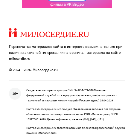
Перепечатка материалов сайта в интернете возможна только при
наличии активной гиперссылки на оригинал материала на сайте
miloserdie.ru
© 2024 – 2026. Милосердие.ru
Свидетельство о регистрации СМИ Эл № ФС77-57850 выдано
16+
федеральной службой по надзору в сфере связи, информационных
технологий и массовых коммуникаций (Роскомнадзор) 25.04.2014 г.
Портал Милосердие.ru использует объявления и веб-сайт для сбора не
облагаемых налогом пожертвований через РОО «Милосердие», ОГРН
1057700014679, Целевое финансирование (010), (140), (171)
Портал Милосердие.ru является одним из проектов Православной службы
помощи «Милосердие»