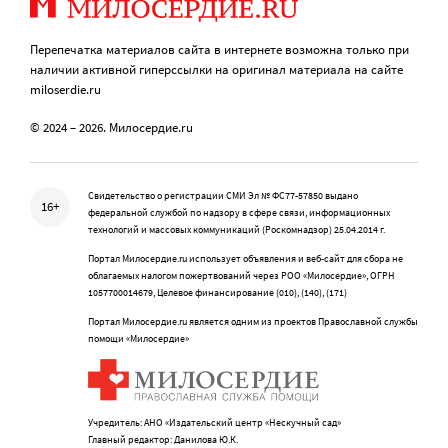
Перепечатка материалов сайта в интернете возможна только при
наличии активной гиперссылки на оригинал материала на сайте
miloserdie.ru
© 2024 – 2026. Милосердие.ru
Свидетельство о регистрации СМИ Эл № ФС77-57850 выдано
16+
федеральной службой по надзору в сфере связи, информационных
технологий и массовых коммуникаций (Роскомнадзор) 25.04.2014 г.
Портал Милосердие.ru использует объявления и веб-сайт для сбора не
облагаемых налогом пожертвований через РОО «Милосердие», ОГРН
1057700014679, Целевое финансирование (010), (140), (171)
Портал Милосердие.ru является одним из проектов Православной службы
помощи «Милосердие»
Учредитель: АНО «Издательский центр «Нескучный сад»
Главный редактор: Данилова Ю.К.