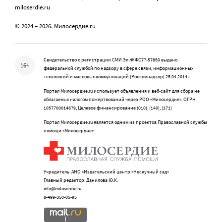
miloserdie.ru
© 2024 – 2026. Милосердие.ru
Свидетельство о регистрации СМИ Эл № ФС77-57850 выдано
16+
федеральной службой по надзору в сфере связи, информационных
технологий и массовых коммуникаций (Роскомнадзор) 25.04.2014 г.
Портал Милосердие.ru использует объявления и веб-сайт для сбора не
облагаемых налогом пожертвований через РОО «Милосердие», ОГРН
1057700014679, Целевое финансирование (010), (140), (171)
Портал Милосердие.ru является одним из проектов Православной службы
помощи «Милосердие»
Учредитель: АНО «Издательский центр «Нескучный сад»
Главный редактор: Данилова Ю.К.
info@miloserdie.ru
8-499-350-05-95