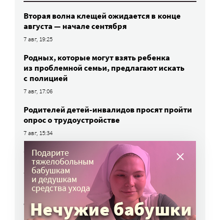
Вторая волна клещей ожидается в конце
августа — начале сентября
7 авг, 19:25
Родных, которые могут взять ребенка
из проблемной семьи, предлагают искать
с полицией
7 авг, 17:06
Родителей детей-инвалидов просят пройти
опрос о трудоустройстве
7 авг, 15:34
«Энхерту» от рака груди включили
в перечень жизненно важных препаратов
7 авг, 15:15
НКО часто рискуют нарушить закон
о персональных данных. Как этого
избежать?