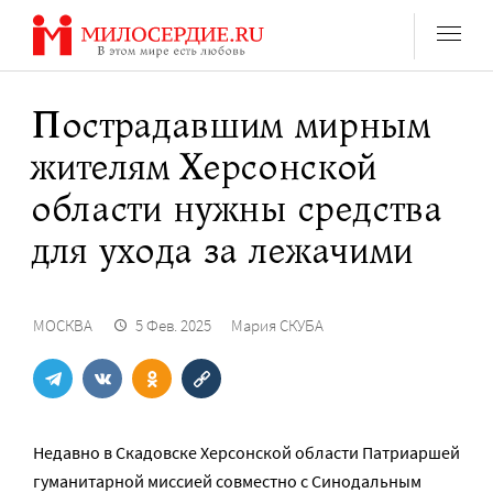
Перейти
к
содержанию
Пострадавшим мирным
жителям Херсонской
области нужны средства
для ухода за лежачими
МОСКВА
5 Фев. 2025
Мария СКУБА
Недавно в Скадовске Херсонской области Патриаршей
гуманитарной миссией совместно с Синодальным