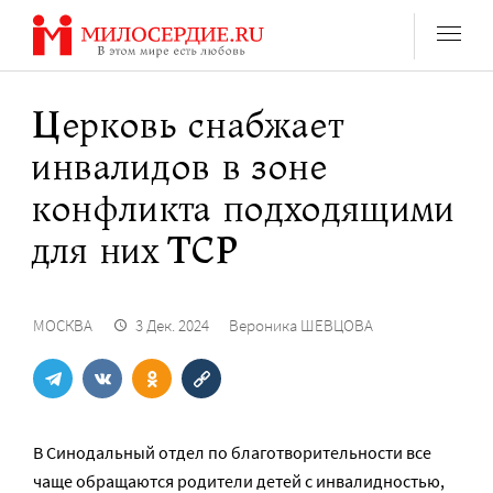
Перейти
к
содержанию
Церковь снабжает
инвалидов в зоне
конфликта подходящими
для них ТСР
МОСКВА
3 Дек. 2024
Вероника ШЕВЦОВА
В Синодальный отдел по благотворительности все
чаще обращаются родители детей с инвалидностью,