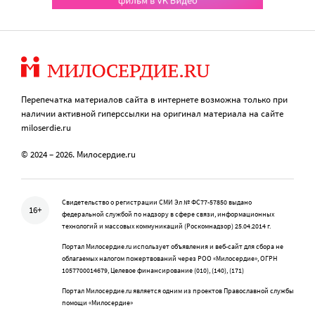
Перепечатка материалов сайта в интернете возможна только при
наличии активной гиперссылки на оригинал материала на сайте
miloserdie.ru
© 2024 – 2026. Милосердие.ru
Свидетельство о регистрации СМИ Эл № ФС77-57850 выдано
16+
федеральной службой по надзору в сфере связи, информационных
технологий и массовых коммуникаций (Роскомнадзор) 25.04.2014 г.
Портал Милосердие.ru использует объявления и веб-сайт для сбора не
облагаемых налогом пожертвований через РОО «Милосердие», ОГРН
1057700014679, Целевое финансирование (010), (140), (171)
Портал Милосердие.ru является одним из проектов Православной службы
помощи «Милосердие»