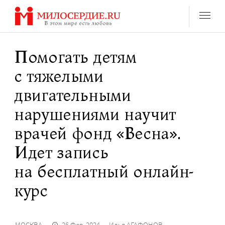
Перейти
к
содержанию
Помогать детям
с тяжелыми
двигательными
нарушениями научит
врачей фонд «Весна».
Идет запись
на бесплатный онлайн-
курс
МОСКВА
26 Фев. 2024
Илья АГАФОНОВ