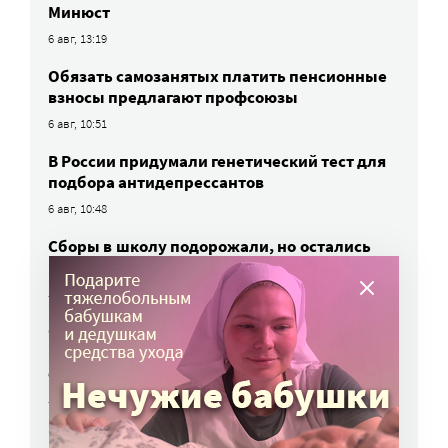
Минюст
6 авг, 13:19
Обязать самозанятых платить пенсионные
взносы предлагают профсоюзы
6 авг, 10:51
В России придумали генетический тест для
подбора антидепрессантов
6 авг, 10:48
Сборы в школу подорожали, но остались
в рамках инфляции
5 авг, 17:37
Спортсмен впервые переплыл Балтику
и собрал почти 17 млн рублей для
онкобольных
5 авг, 17:30