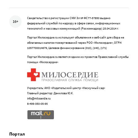
Свидетельство о регистрации СМИ Эл № ФС77-57850 выдано
16+
федеральной службой по надзору в сфере связи, информационных
технологий и массовых коммуникаций (Роскомнадзор) 25.04.2014 г.
Портал Милосердие.ru использует объявления и веб-сайт для сбора не
облагаемых налогом пожертвований через РОО «Милосердие», ОГРН
1057700014679, Целевое финансирование (010), (140), (171)
Портал Милосердие.ru является одним из проектов Православной службы
помощи «Милосердие»
Учредитель: АНО «Издательский центр «Нескучный сад»
Главный редактор: Данилова Ю.К.
info@miloserdie.ru
8-499-350-05-95
Портал