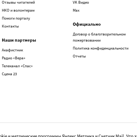
Отзывы читателей
VK Видео
НКО и волонтерам
Max
Помоги порталу
Официально
Контакты
Договор о благотворительном
Наши партнеры
пожертвовании
Политика конфиденциальности
Акафистник
Отчеты
Радио «Вера»
Телеканал «Спас»
Сцена 23
kie и метрические программы Яндекс Метрика и Счетчик Mail.
Что э