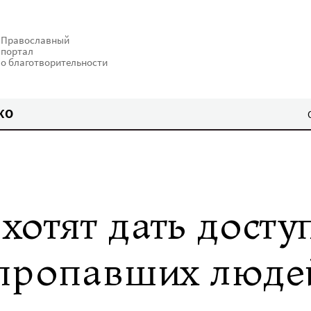
Православный
портал
о благотворительности
КО
отят дать досту
пропавших люде