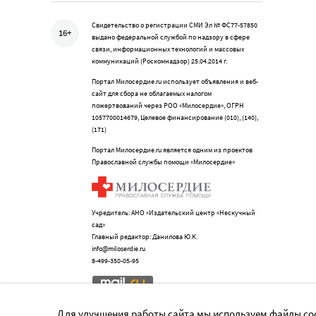
Свидетельство о регистрации СМИ Эл № ФС77-57850
16+
выдано федеральной службой по надзору в сфере
связи, информационных технологий и массовых
коммуникаций (Роскомнадзор) 25.04.2014 г.
Портал Милосердие.ru использует объявления и веб-
сайт для сбора не облагаемых налогом
пожертвований через РОО «Милосердие», ОГРН
1057700014679, Целевое финансирование (010), (140),
(171)
Портал Милосердие.ru является одним из проектов
Православной службы помощи «Милосердие»
Учредитель: АНО «Издательский центр «Нескучный
сад»
Главный редактор: Данилова Ю.К.
info@miloserdie.ru
8-499-350-05-95
Для улучшения работы сайта мы используем файлы coo