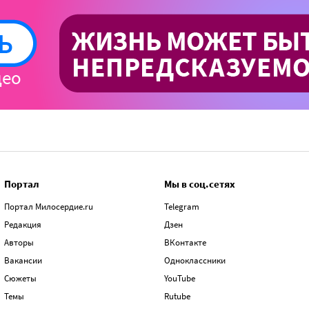
Портал
Мы в соц.сетях
Портал Милосердие.ru
Telegram
Редакция
Дзен
Авторы
ВКонтакте
Вакансии
Одноклассники
Сюжеты
YouTube
Темы
Rutube