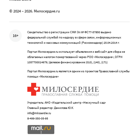
© 2024 – 2026. Милосердие.ru
Свидетельство о регистрации СМИ Эл № ФС77-57850 выдано
16+
федеральной службой по надзору в сфере связи, информационных
технологий и массовых коммуникаций (Роскомнадзор) 25.04.2014 г.
Портал Милосердие.ru использует объявления и веб-сайт для сбора не
облагаемых налогом пожертвований через РОО «Милосердие», ОГРН
1057700014679, Целевое финансирование (010), (140), (171)
Портал Милосердие.ru является одним из проектов Православной службы
помощи «Милосердие»
Учредитель: АНО «Издательский центр «Нескучный сад»
Главный редактор: Данилова Ю.К.
info@miloserdie.ru
8-499-350-05-95