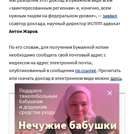
Мы разошлем этот доклад в бумажном виде всем
«заинтересованным регионам» и, конечно, всем
нужным людям на федеральном уровне», —
заявил
соавтор доклада, научный директор ИСППП адвокат
Антон Жаров
.
По его словам, для получения бумажной копии
необходимо сообщить свой почтовый адрес с
индексом на адрес электронной почты,
опубликованный в сообщении
по ссылке
. Прочитать
или скачать доклад в электронном виде можно
здесь
.
ВАМ ВАЖНО, ЧТОБЫ РАЗГОВОР НА ЭТУ
ТЕМУ ПРОДОЛЖИЛСЯ? ПОДДЕРЖИТЕ
ПОРТАЛ!
Мы просим подписаться на небольшой, но