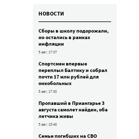
НОВОСТИ
Сборы в школу подорожали,
но остались в рамках
инфляции
5 авг, 17:37
Спортсмен впервые
переплыл Балтику и собрал
почти 17 млн рублей для
онкобольных
5 авг, 17:30
Пропавший в Приангарье 3
августа самолет найден, оба
летчика живы
5 авг, 15:48
Семьи погибших на СВО