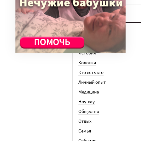
ТЕМЫ
Вера
Законы
История
Колонки
Кто есть кто
Личный опыт
Медицина
Ноу-хау
Общество
Отдых
Семья
События