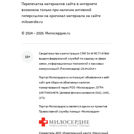
Перепечатка материалов сайта в интернете
возможна только при наличии активной
гиперссылки на оригинал материала на сайте
miloserdie.ru
© 2024 – 2026. Милосердие.ru
Свидетельство о регистрации СМИ Эл № ФС77-57850
16+
выдано федеральной службой по надзору в сфере
связи, информационных технологий и массовых
коммуникаций (Роскомнадзор) 25.04.2014 г.
Портал Милосердие.ru использует объявления и веб-
сайт для сбора не облагаемых налогом
пожертвований через РОО «Милосердие», ОГРН
1057700014679, Целевое финансирование (010), (140),
(171)
Портал Милосердие.ru является одним из проектов
Православной службы помощи «Милосердие»
Учредитель: АНО «Издательский центр «Нескучный