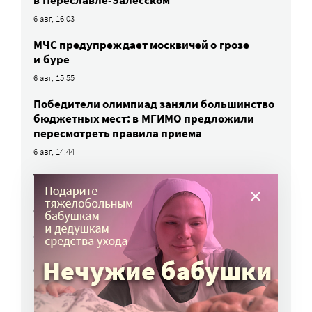
в Переславле-Залесском
6 авг, 16:03
МЧС предупреждает москвичей о грозе
и буре
6 авг, 15:55
Победители олимпиад заняли большинство
бюджетных мест: в МГИМО предложили
пересмотреть правила приема
6 авг, 14:44
Улучшить питание заключенных намерен
Минюст
6 авг, 13:19
Обязать самозанятых платить пенсионные
взносы предлагают профсоюзы
6 авг, 10:51