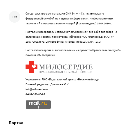
Свидетельство о регистрации СМИ Эл № ФС77-57850 выдано
16+
федеральной службой по надзору в сфере связи, информационных
технологий и массовых коммуникаций (Роскомнадзор) 25.04.2014 г.
Портал Милосердие.ru использует объявления и веб-сайт для сбора не
облагаемых налогом пожертвований через РОО «Милосердие», ОГРН
1057700014679, Целевое финансирование (010), (140), (171)
Портал Милосердие.ru является одним из проектов Православной службы
помощи «Милосердие»
Учредитель: АНО «Издательский центр «Нескучный сад»
Главный редактор: Данилова Ю.К.
info@miloserdie.ru
8-499-350-05-95
Портал