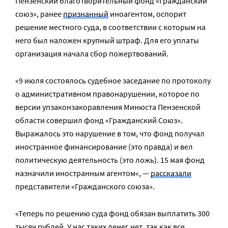
Пензенский благотворительный фонд «Гражданский
союз», ранее
признанный
иноагентом, оспорит
решение местного суда, в соответствии с которым на
него был наложен крупный штраф. Для его уплаты
организация начала сбор пожертвований.
«9 июля состоялось судебное заседание по протоколу
о административном правонарушении, которое по
версии упзаконзакоравления Минюста Пензенской
области совершил фонд «Гражданский Союз».
Выражалось это нарушение в том, что фонд получал
иностранное финансирование (это правда) и вел
политическую деятельность (это ложь). 15 мая фонд
назначили иностранным агентом
«, —
рассказали
представители «Гражданского союза».
«Теперь по решению суда фонд обязан выплатить 300
тысяч рублей. У нас таких денег нет, так как все