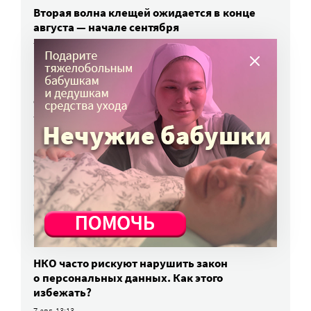
Вторая волна клещей ожидается в конце
августа — начале сентября
7 авг, 19:25
Родных, которые могут взять ребенка
из проблемной семьи, предлагают искать
с полицией
7 авг, 17:06
Родителей детей-инвалидов просят пройти
опрос о трудоустройстве
7 авг, 15:34
«Энхерту» от рака груди включили
в перечень жизненно важных препаратов
7 авг, 15:15
НКО часто рискуют нарушить закон
о персональных данных. Как этого
избежать?
7 авг, 13:13