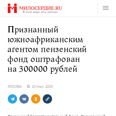
Перейти
к
содержанию
Признанный
южноафриканским
агентом пензенский
фонд оштрафован
на 300000 рублей
МОСКВА
10 Июл. 2019