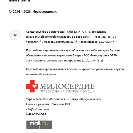
miloserdie.ru
© 2024 – 2026. Милосердие.ru
Свидетельство о регистрации СМИ Эл № ФС77-57850 выдано
16+
федеральной службой по надзору в сфере связи, информационных
технологий и массовых коммуникаций (Роскомнадзор) 25.04.2014 г.
Портал Милосердие.ru использует объявления и веб-сайт для сбора не
облагаемых налогом пожертвований через РОО «Милосердие», ОГРН
1057700014679, Целевое финансирование (010), (140), (171)
Портал Милосердие.ru является одним из проектов Православной службы
помощи «Милосердие»
Учредитель: АНО «Издательский центр «Нескучный сад»
Главный редактор: Данилова Ю.К.
info@miloserdie.ru
8-499-350-05-95