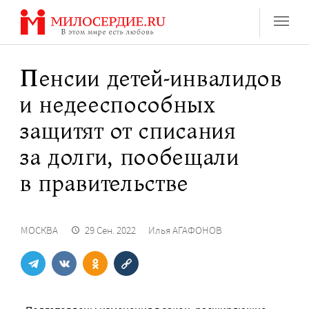
Перейти
к
содержанию
Пенсии детей-инвалидов
и недееспособных
защитят от списания
за долги, пообещали
в правительстве
МОСКВА
29 Сен. 2022
Илья АГАФОНОВ