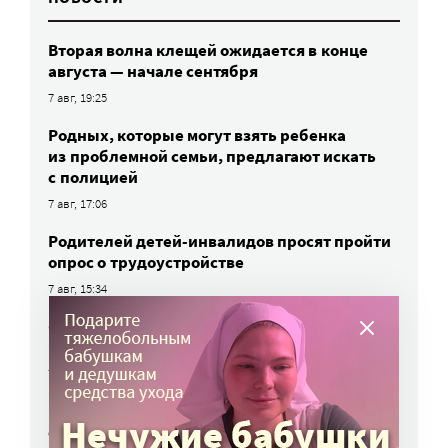
Вторая волна клещей ожидается в конце
августа — начале сентября
7 авг, 19:25
Родных, которые могут взять ребенка
из проблемной семьи, предлагают искать
с полицией
7 авг, 17:06
Родителей детей-инвалидов просят пройти
опрос о трудоустройстве
7 авг, 15:34
«Энхерту» от рака груди включили
в перечень жизненно важных препаратов
7 авг, 15:15
НКО часто рискуют нарушить закон
о персональных данных. Как этого