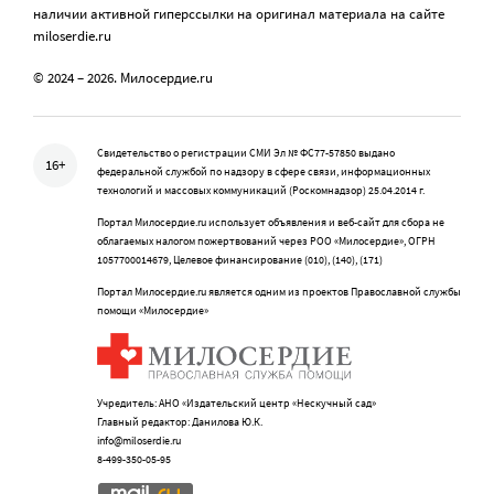
наличии активной гиперссылки на оригинал материала на сайте
miloserdie.ru
© 2024 – 2026. Милосердие.ru
Свидетельство о регистрации СМИ Эл № ФС77-57850 выдано
16+
федеральной службой по надзору в сфере связи, информационных
технологий и массовых коммуникаций (Роскомнадзор) 25.04.2014 г.
Портал Милосердие.ru использует объявления и веб-сайт для сбора не
облагаемых налогом пожертвований через РОО «Милосердие», ОГРН
1057700014679, Целевое финансирование (010), (140), (171)
Портал Милосердие.ru является одним из проектов Православной службы
помощи «Милосердие»
Учредитель: АНО «Издательский центр «Нескучный сад»
Главный редактор: Данилова Ю.К.
info@miloserdie.ru
8-499-350-05-95