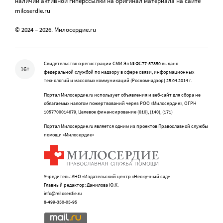
наличии активной гиперссылки на оригинал материала на сайте
miloserdie.ru
© 2024 – 2026. Милосердие.ru
Свидетельство о регистрации СМИ Эл № ФС77-57850 выдано
16+
федеральной службой по надзору в сфере связи, информационных
технологий и массовых коммуникаций (Роскомнадзор) 25.04.2014 г.
Портал Милосердие.ru использует объявления и веб-сайт для сбора не
облагаемых налогом пожертвований через РОО «Милосердие», ОГРН
1057700014679, Целевое финансирование (010), (140), (171)
Портал Милосердие.ru является одним из проектов Православной службы
помощи «Милосердие»
Учредитель: АНО «Издательский центр «Нескучный сад»
Главный редактор: Данилова Ю.К.
info@miloserdie.ru
8-499-350-05-95