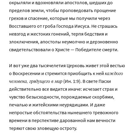
окрыляли и вдохновляли апостолов, шедших до
пределов земли, чтобы проповедовать прощение
грехов и спасение, которые мы получили через
Восставшего от гроба Господа Иисуса. Не страшась
невзгод и жестоких гонений, терпя бедствия и
злоключения, апостолы неумолчно и дерзновенно
свидетельствовали о Христе — Победителе смерти.
И вот уже два тысячелетия Церковь живет этой вестью
каждого
о Воскресении и стремится приобщить к ней
человека, грядущего в мир
(Ин. 1:9). В свете Пасхи
действительно все видится иначе: исчезает страх и
чувство безысходности, порождаемые скорбями,
печалью и житейскими неурядицами. И даже
непростые обстоятельства нынешнего тревожного
времени в перспективе дарованной нам вечности
теряют свою зловещую остроту.