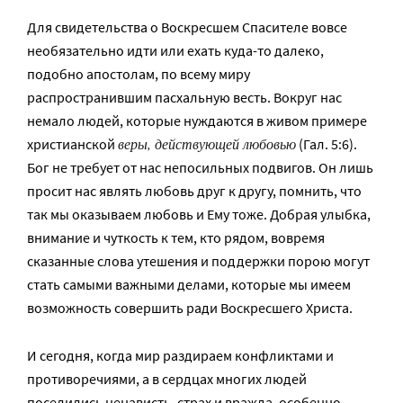
Для свидетельства о Воскресшем Спасителе вовсе
необязательно идти или ехать куда-то далеко,
подобно апостолам, по всему миру
распространившим пасхальную весть. Вокруг нас
немало людей, которые нуждаются в живом примере
веры, действующей любовью
христианской
(Гал. 5:6).
Бог не требует от нас непосильных подвигов. Он лишь
просит нас являть любовь друг к другу, помнить, что
так мы оказываем любовь и Ему тоже. Добрая улыбка,
внимание и чуткость к тем, кто рядом, вовремя
сказанные слова утешения и поддержки порою могут
стать самыми важными делами, которые мы имеем
возможность совершить ради Воскресшего Христа.
И сегодня, когда мир раздираем конфликтами и
противоречиями, а в сердцах многих людей
поселились ненависть, страх и вражда, особенно