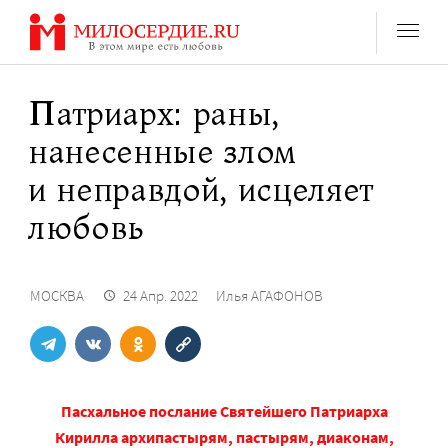
Перейти
к
содержанию
Патриарх: раны,
нанесенные злом
и неправдой, исцеляет
любовь
МОСКВА
24 Апр. 2022
Илья АГАФОНОВ
Пасхальное послание Святейшего Патриарха
Кирилла архипастырям, пастырям, диаконам,