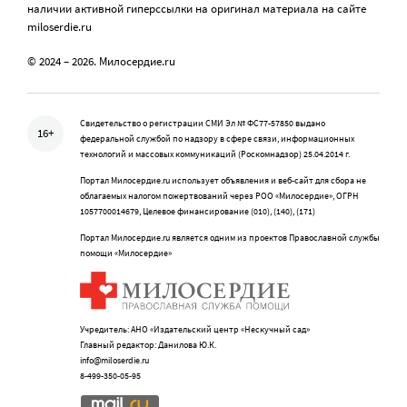
наличии активной гиперссылки на оригинал материала на сайте
miloserdie.ru
© 2024 – 2026. Милосердие.ru
Свидетельство о регистрации СМИ Эл № ФС77-57850 выдано
16+
федеральной службой по надзору в сфере связи, информационных
технологий и массовых коммуникаций (Роскомнадзор) 25.04.2014 г.
Портал Милосердие.ru использует объявления и веб-сайт для сбора не
облагаемых налогом пожертвований через РОО «Милосердие», ОГРН
1057700014679, Целевое финансирование (010), (140), (171)
Портал Милосердие.ru является одним из проектов Православной службы
помощи «Милосердие»
Учредитель: АНО «Издательский центр «Нескучный сад»
Главный редактор: Данилова Ю.К.
info@miloserdie.ru
8-499-350-05-95