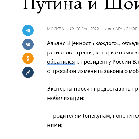
Путина и Шо
МОСКВА
26 Сен. 2022
Илья АГАФОНОВ
Альянс «Ценность каждого», объе
регионов страны, которые помога
обратился
к президенту России В
с просьбой изменить законы о мо
Эксперты просят предоставить пр
мобилизации:
— родителям (опекунам, попечите
ними;