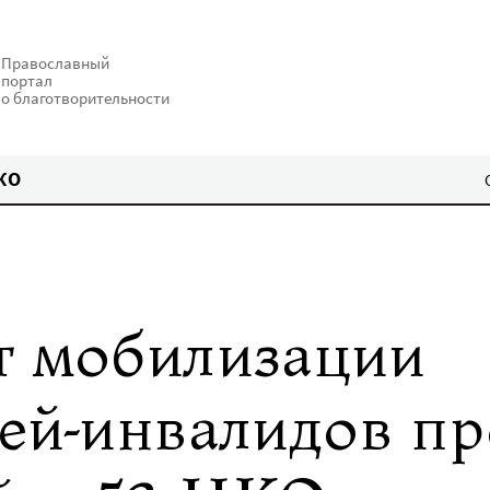
Православный
портал
о благотворительности
КО
т мобилизации
тей-инвалидов пр