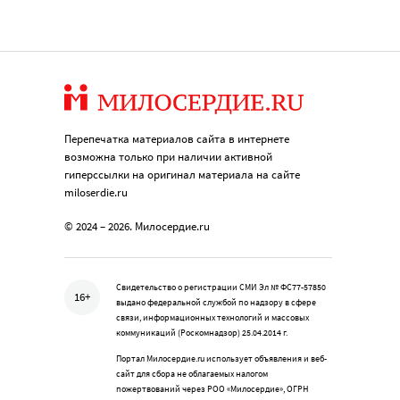
Перепечатка материалов сайта в интернете
возможна только при наличии активной
гиперссылки на оригинал материала на сайте
miloserdie.ru
© 2024 – 2026. Милосердие.ru
Свидетельство о регистрации СМИ Эл № ФС77-57850
16+
выдано федеральной службой по надзору в сфере
связи, информационных технологий и массовых
коммуникаций (Роскомнадзор) 25.04.2014 г.
Портал Милосердие.ru использует объявления и веб-
сайт для сбора не облагаемых налогом
пожертвований через РОО «Милосердие», ОГРН