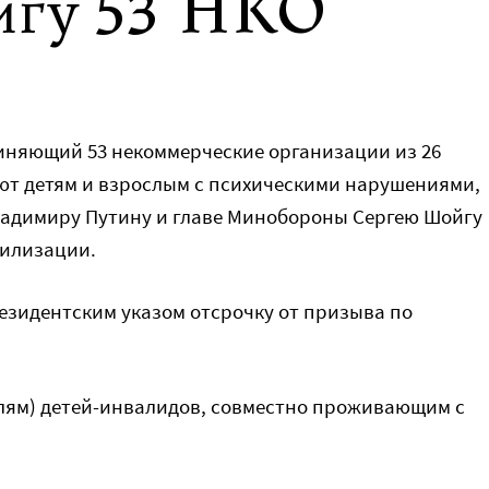
йгу 53 НКО
диняющий 53 некоммерческие организации из 26
ют детям и взрослым с психическими нарушениями,
ладимиру Путину и главе Минобороны Сергею Шойгу
билизации.
езидентским указом отсрочку от призыва по
лям) детей-инвалидов, совместно проживающим с