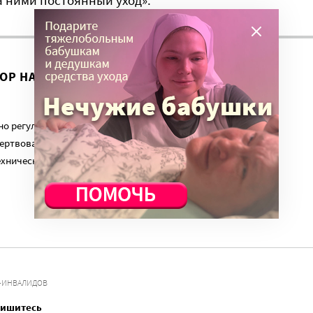
 ними постоянный уход».
ВОР НА ЭТУ ТЕМУ ПРОДОЛЖИЛСЯ?
о регулярный платеж в пользу нашего сайта. Милосердие.ru
ертвованиям наших читателей. На командировки, съемки,
ехническую поддержку сайта нужны средства.
Й-ИНВАЛИДОВ
пишитесь