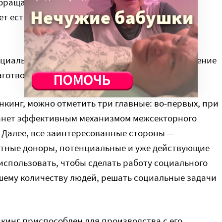
обращают внимание мало благотворительных
 есть у многих – но сам по себе он еще не дает
социальная отчетность и корпоративное управление
лаготворительных организаций».
нкинг, можно отметить три главные: во-первых, при
анет эффективным механизмом межсекторного
. Далее, все заинтересованные стороны —
стные доноры, потенциальные и уже действующие
 использовать, чтобы сделать работу социального
ьшему количеству людей, решать социальные задачи
нкинг приспособлен для производства с его