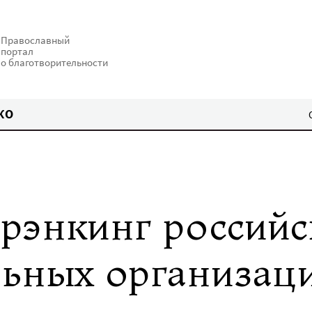
Православный
портал
о благотворительности
КО
рэнкинг российс
льных организац