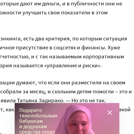
которые дают им деньги, и в публичности они не
можности улучшить свои показатели в этом
рэнкинга, есть два критерия, по которым ситуация
ичное присутствие в соцсетях и финансы. Хуже
отчетностью, и с так называемым корпоративным
гория называется «управление и риски».
зации думают, что если они разместили на своем
собрали за месяц, и скольким детям помогли – это и
явила Татьяна Задирако. — Но это не так.
т, как изменилась жизнь целевой аудитории, какой