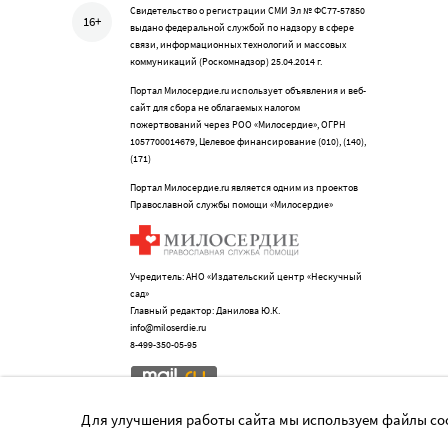
Свидетельство о регистрации СМИ Эл № ФС77-57850
16+
выдано федеральной службой по надзору в сфере
связи, информационных технологий и массовых
коммуникаций (Роскомнадзор) 25.04.2014 г.
Портал Милосердие.ru использует объявления и веб-
сайт для сбора не облагаемых налогом
пожертвований через РОО «Милосердие», ОГРН
1057700014679, Целевое финансирование (010), (140),
(171)
Портал Милосердие.ru является одним из проектов
Православной службы помощи «Милосердие»
Учредитель: АНО «Издательский центр «Нескучный
сад»
Главный редактор: Данилова Ю.К.
info@miloserdie.ru
8-499-350-05-95
Для улучшения работы сайта мы используем файлы coo