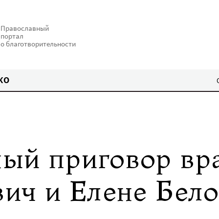
Православный
портал
о благотворительности
КО
ый приговор вр
ич и Елене Бел