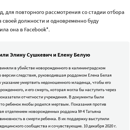
д, для повторного рассмотрения со стадии отбора
в своей должности и одновременно буду
ила она в Facebook*.
дили Элину Сушкевич и Елену Белую
виняли в убийстве новорожденного в калининградском
По версии следствия, руководившая роддомом Елена Белая
 указание умертвить недоношенного младенца, чтобы его
ожденного, и его смерть, которая могла бы наступить через
 показатели отчетности учреждения. В документы были
что ребенок якобы родился мертвым. Показания против
ая отделением новорожденных роддома № 4 Татьяна
виновность в смерти ребенка. В их поддержку выступили
дицинского сообщества и сочувствующие. 10 декабря 2020 г.