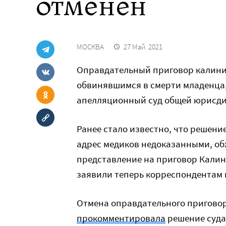
отменен
МОСКВА
27 Май. 2021
Оправдательный приговор калин
обвинявшимся в смерти младенца,
апелляционный суд общей юрисд
Ранее стало известно, что решен
адрес медиков недоказанными, о
представление на приговор Калин
заявили теперь корреспондентам в
Отмена оправдательного приговор
прокомментировала
решение суда