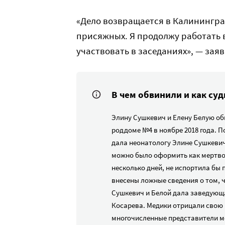
«Дело возвращается в Калинингра
присяжных. Я продолжу работать 
участвовать в заседаниях», — заяв
В чем обвинили и как су
Элину Сушкевич и Елену Белую об
роддоме №4 в ноябре 2018 года. 
дала неонатологу Элине Сушкевич
можно было оформить как мертвор
несколько дней, не испортила бы
внесены ложные сведения о том, 
Сушкевич и Белой дала заведующ
Косарева. Медики отрицали свою 
многочисленные представители ме