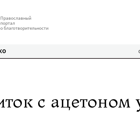
Православный
портал
о благотворительности
КО
ток с ацетоном 