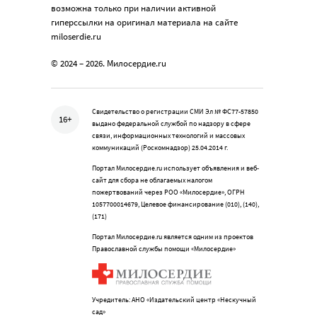
возможна только при наличии активной
гиперссылки на оригинал материала на сайте
miloserdie.ru
© 2024 – 2026. Милосердие.ru
Свидетельство о регистрации СМИ Эл № ФС77-57850
16+
выдано федеральной службой по надзору в сфере
связи, информационных технологий и массовых
коммуникаций (Роскомнадзор) 25.04.2014 г.
Портал Милосердие.ru использует объявления и веб-
сайт для сбора не облагаемых налогом
пожертвований через РОО «Милосердие», ОГРН
1057700014679, Целевое финансирование (010), (140),
(171)
Портал Милосердие.ru является одним из проектов
Православной службы помощи «Милосердие»
Учредитель: АНО «Издательский центр «Нескучный
сад»