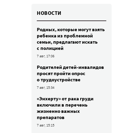
НОВОСТИ
Родных, которые могут взять
ребенка из проблемной
семьи, предлагают искать
с полицией
7 авг, 17:06
Родителей детей-инвалидов
просят пройти опрос
о трудоустройстве
7 авг, 15:34
«Энхерту» от рака груди
включили в перечень
жизненно важных
препаратов
7 авг, 15:15