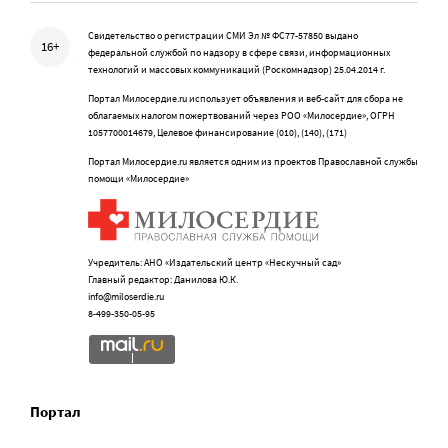
Свидетельство о регистрации СМИ Эл № ФС77-57850 выдано
16+
федеральной службой по надзору в сфере связи, информационных
технологий и массовых коммуникаций (Роскомнадзор) 25.04.2014 г.
Портал Милосердие.ru использует объявления и веб-сайт для сбора не
облагаемых налогом пожертвований через РОО «Милосердие», ОГРН
1057700014679, Целевое финансирование (010), (140), (171)
Портал Милосердие.ru является одним из проектов Православной службы
помощи «Милосердие»
Учредитель: АНО «Издательский центр «Нескучный сад»
Главный редактор: Данилова Ю.К.
info@miloserdie.ru
8-499-350-05-95
Портал