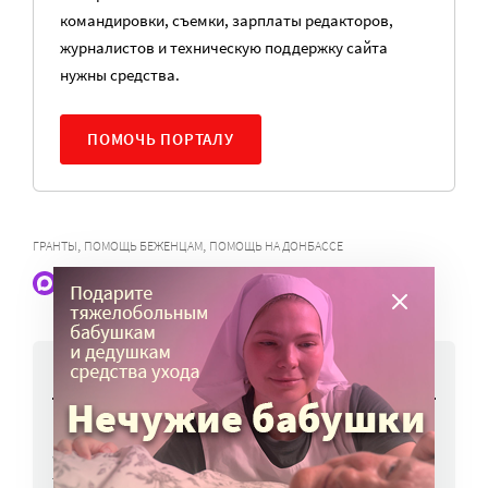
командировки, съемки, зарплаты редакторов,
журналистов и техническую поддержку сайта
нужны средства.
ПОМОЧЬ ПОРТАЛУ
,
,
ГРАНТЫ
ПОМОЩЬ БЕЖЕНЦАМ
ПОМОЩЬ НА ДОНБАССЕ
Наши статьи и новости в Max. Подпишитесь
НОВОСТИ
Вторая волна клещей ожидается в конце
августа — начале сентября
7 авг, 19:25