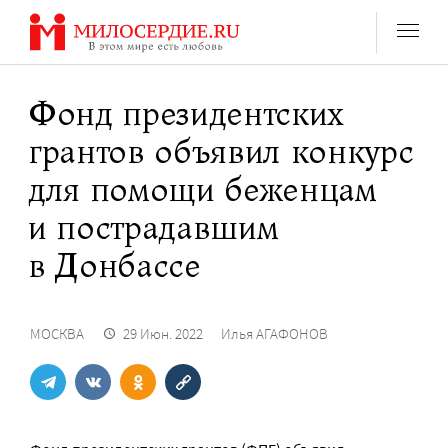
Перейти
к
содержанию
Фонд президентских
грантов объявил конкурс
для помощи беженцам
и пострадавшим
в Донбассе
МОСКВА
29 Июн. 2022
Илья АГАФОНОВ