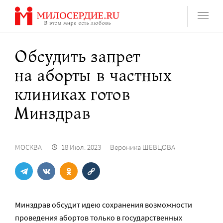
Перейти
к
содержанию
Обсудить запрет
на аборты в частных
клиниках готов
Минздрав
МОСКВА
18 Июл. 2023
Вероника ШЕВЦОВА
Минздрав обсудит идею сохранения возможности
проведения абортов только в государственных