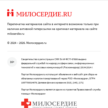
Перепечатка материалов сайта в интернете возможна только при
наличии активной гиперссылки на оригинал материала на сайте
miloserdie.ru
© 2024 – 2026. Милосердие.ru
Свидетельство о регистрации СМИ Эл № ФС77-57850 выдано
16+
федеральной службой по надзору в сфере связи, информационных
технологий и массовых коммуникаций (Роскомнадзор) 25.04.2014 г.
Портал Милосердие.ru использует объявления и веб-сайт для сбора не
облагаемых налогом пожертвований через РОО «Милосердие», ОГРН
1057700014679, Целевое финансирование (010), (140), (171)
Портал Милосердие.ru является одним из проектов Православной службы
помощи «Милосердие»