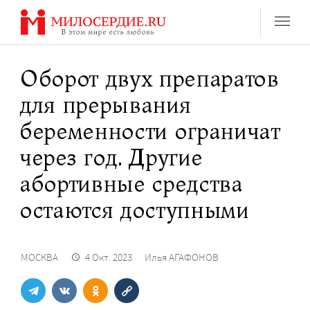
Перейти
к
содержанию
Оборот двух препаратов
для прерывания
беременности ограничат
через год. Другие
абортивные средства
остаются доступными
МОСКВА
4 Окт. 2023
Илья АГАФОНОВ