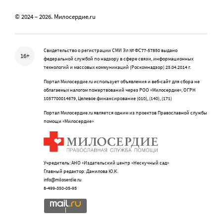
© 2024 – 2026. Милосердие.ru
Свидетельство о регистрации СМИ Эл № ФС77-57850 выдано
16+
федеральной службой по надзору в сфере связи, информационных
технологий и массовых коммуникаций (Роскомнадзор) 25.04.2014 г.
Портал Милосердие.ru использует объявления и веб-сайт для сбора не
облагаемых налогом пожертвований через РОО «Милосердие», ОГРН
1057700014679, Целевое финансирование (010), (140), (171)
Портал Милосердие.ru является одним из проектов Православной службы
помощи «Милосердие»
Учредитель: АНО «Издательский центр «Нескучный сад»
Главный редактор: Данилова Ю.К.
info@miloserdie.ru
8-499-350-05-95