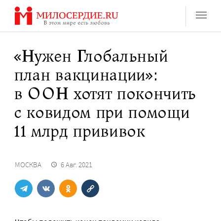
Перейти
к
содержанию
«Нужен Глобальный
план вакцинации»:
в ООН хотят покончить
с ковидом при помощи
11 млрд прививок
МОСКВА
6 Авг. 2021