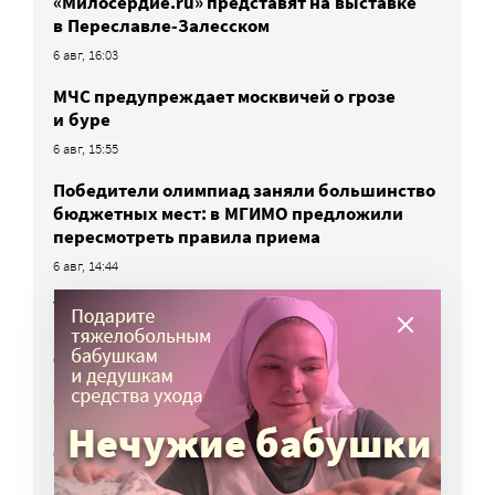
«Милосердие.ru» представят на выставке
в Переславле-Залесском
6 авг, 16:03
МЧС предупреждает москвичей о грозе
и буре
6 авг, 15:55
Победители олимпиад заняли большинство
бюджетных мест: в МГИМО предложили
пересмотреть правила приема
6 авг, 14:44
Улучшить питание заключенных намерен
Минюст
6 авг, 13:19
Обязать самозанятых платить пенсионные
взносы предлагают профсоюзы
6 авг, 10:51