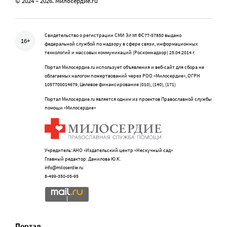
© 2024 – 2026. Милосердие.ru
Свидетельство о регистрации СМИ Эл № ФС77-57850 выдано
16+
федеральной службой по надзору в сфере связи, информационных
технологий и массовых коммуникаций (Роскомнадзор) 25.04.2014 г.
Портал Милосердие.ru использует объявления и веб-сайт для сбора не
облагаемых налогом пожертвований через РОО «Милосердие», ОГРН
1057700014679, Целевое финансирование (010), (140), (171)
Портал Милосердие.ru является одним из проектов Православной службы
помощи «Милосердие»
Учредитель: АНО «Издательский центр «Нескучный сад»
Главный редактор: Данилова Ю.К.
info@miloserdie.ru
8-499-350-05-95
Портал