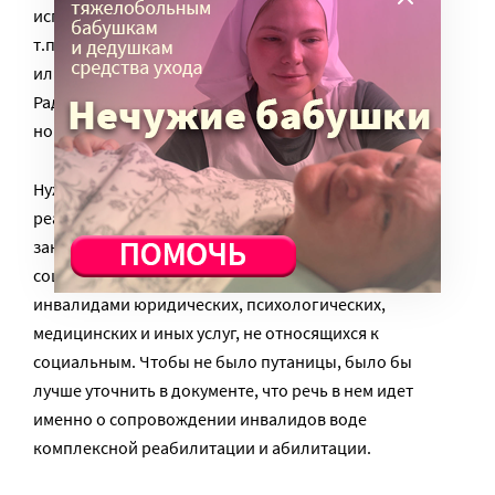
использовании электронных сертификатов, и т.д., и
т.п. К комплексной реабилитации и абилитации так
или иначе относится самая разная деятельность.
Радует, что эта работа будет подкреплена теперь
новыми правилами.
Нужно понимать, что сопровождение при
реабилитации – это не социальное сопровождение,
закрепленное в ст. 22 закона об основах
соцобслуживания. Это содействие в получении
инвалидами юридических, психологических,
медицинских и иных услуг, не относящихся к
социальным. Чтобы не было путаницы, было бы
лучше уточнить в документе, что речь в нем идет
именно о сопровождении инвалидов воде
комплексной реабилитации и абилитации.