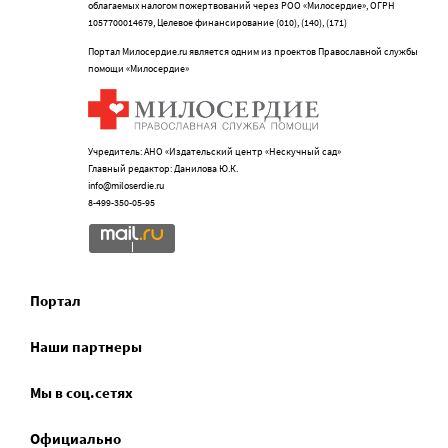
облагаемых налогом пожертвований через РОО «Милосердие», ОГРН
1057700014679, Целевое финансирование (010), (140), (171)
Портал Милосердие.ru является одним из проектов Православной службы
помощи «Милосердие»
Учредитель: АНО «Издательский центр «Нескучный сад»
Главный редактор: Данилова Ю.К.
info@miloserdie.ru
8-499-350-05-95
Портал
Наши партнеры
Мы в соц.сетях
Официально