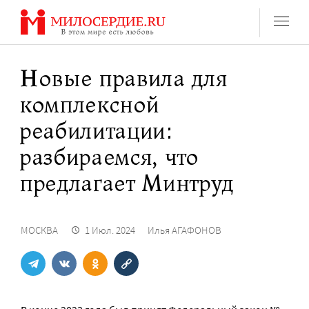
Перейти
к
содержанию
Новые правила для
комплексной
реабилитации:
разбираемся, что
предлагает Минтруд
МОСКВА
1 Июл. 2024
Илья АГАФОНОВ