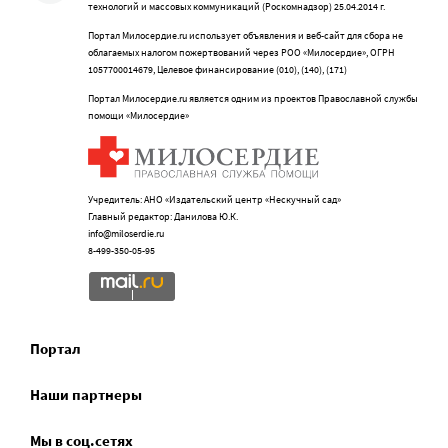
технологий и массовых коммуникаций (Роскомнадзор) 25.04.2014 г.
Портал Милосердие.ru использует объявления и веб-сайт для сбора не
облагаемых налогом пожертвований через РОО «Милосердие», ОГРН
1057700014679, Целевое финансирование (010), (140), (171)
Портал Милосердие.ru является одним из проектов Православной службы
помощи «Милосердие»
Учредитель: АНО «Издательский центр «Нескучный сад»
Главный редактор: Данилова Ю.К.
info@miloserdie.ru
8-499-350-05-95
Портал
Наши партнеры
Мы в соц.сетях