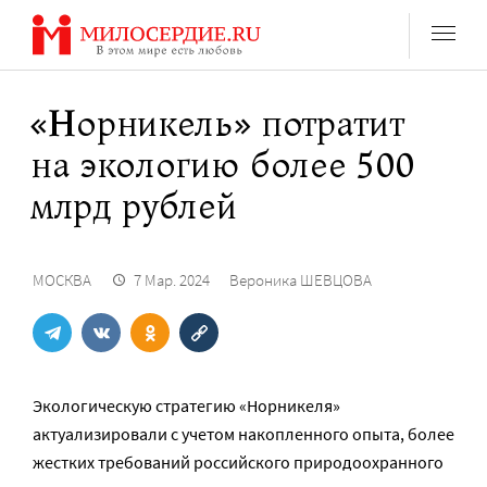
Перейти
к
содержанию
«Норникель» потратит
на экологию более 500
млрд рублей
МОСКВА
7 Мар. 2024
Вероника ШЕВЦОВА
Экологическую стратегию «Норникеля»
актуализировали с учетом накопленного опыта, более
жестких требований российского природоохранного