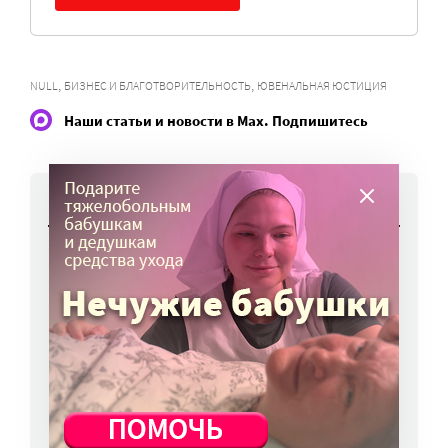
,
,
NULL
БИЗНЕС И БЛАГОТВОРИТЕЛЬНОСТЬ
ЮВЕНАЛЬНАЯ ЮСТИЦИЯ
Наши статьи и новости в Max. Подпишитесь
НОВОСТИ
Признаки того, что ребенок попал под
влияние мошенников, описали в МВД России
10 авг, 11:15
В Минздраве предлагают сделать сетку
приема больных более гибкой
10 авг, 10:45
Вторая волна клещей ожидается в конце
августа – начале сентября