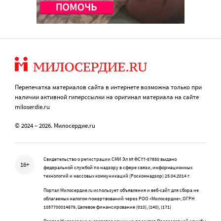
Перепечатка материалов сайта в интернете возможна только при
наличии активной гиперссылки на оригинал материала на сайте
miloserdie.ru
© 2024 – 2026. Милосердие.ru
Свидетельство о регистрации СМИ Эл № ФС77-57850 выдано
16+
федеральной службой по надзору в сфере связи, информационных
технологий и массовых коммуникаций (Роскомнадзор) 25.04.2014 г.
Портал Милосердие.ru использует объявления и веб-сайт для сбора не
облагаемых налогом пожертвований через РОО «Милосердие», ОГРН
1057700014679, Целевое финансирование (010), (140), (171)