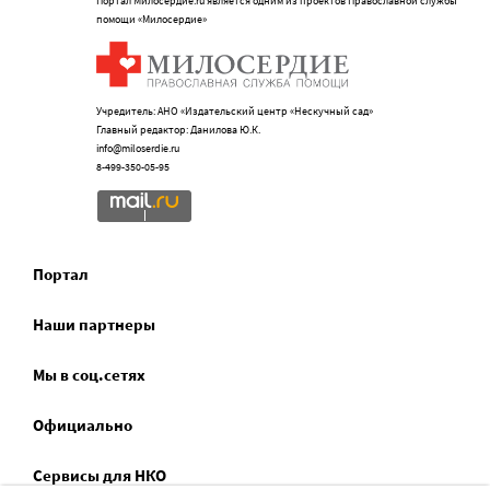
Портал Милосердие.ru является одним из проектов Православной службы
помощи «Милосердие»
Учредитель: АНО «Издательский центр «Нескучный сад»
Главный редактор: Данилова Ю.К.
info@miloserdie.ru
8-499-350-05-95
Портал
Наши партнеры
Мы в соц.сетях
Официально
Сервисы для НКО