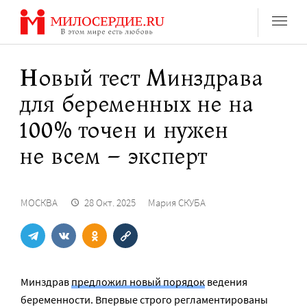
Перейти
к
содержанию
Новый тест Минздрава
для беременных не на
100% точен и нужен
не всем – эксперт
МОСКВА
28 Окт. 2025
Мария СКУБА
Минздрав
предложил новый порядок
ведения
беременности. Впервые строго регламентированы