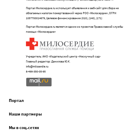
Портал Милосердие.ru использует объявления и веб-сайт для сбора не
облагаемых налогом пожертвований через РОО «Милосердие», ОГРН
1057700014679, Целевое финансирование (010), (140), (171)
Портал Милосердие.ru является одним из проектов Православной службы
помощи «Милосердие»
Учредитель: АНО «Издательский центр «Нескучный сад»
Главный редактор: Данилова Ю.К.
info@miloserdie.ru
8-499-350-05-95
Портал
Наши партнеры
Мы в соц.сетях