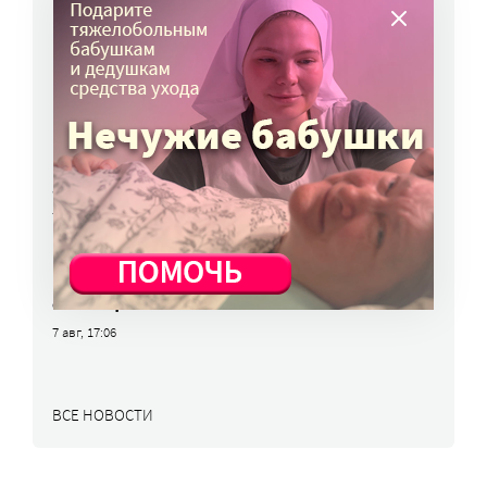
влияние мошенников, описали в МВД России
10 авг, 11:15
В Минздраве предлагают сделать сетку
приема больных более гибкой
10 авг, 10:45
Вторая волна клещей ожидается в конце
августа – начале сентября
7 авг, 19:25
Родных, которые могут взять ребенка
из проблемной семьи, предлагают искать
с полицией
7 авг, 17:06
ВСЕ НОВОСТИ