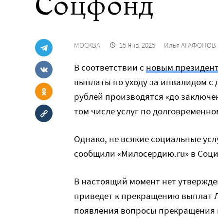
Соцфонд
МОСКВА
15 Янв. 2025
Илья АГАФОНОВ
В соответствии с
новым президент
выплаты по уходу за инвалидом с д
рублей производятся «до заключен
том числе услуг по долговременном
Однако, не всякие социальные ус
сообщили «Милосердию.ru» в Соци
В настоящий момент нет утвержден
приведет к прекращению выплат ЛО
появления вопросы прекращения в