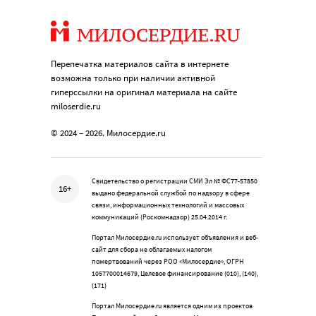
Перепечатка материалов сайта в интернете
возможна только при наличии активной
гиперссылки на оригинал материала на сайте
miloserdie.ru
© 2024 – 2026. Милосердие.ru
Свидетельство о регистрации СМИ Эл № ФС77-57850
16+
выдано федеральной службой по надзору в сфере
связи, информационных технологий и массовых
коммуникаций (Роскомнадзор) 25.04.2014 г.
Портал Милосердие.ru использует объявления и веб-
сайт для сбора не облагаемых налогом
пожертвований через РОО «Милосердие», ОГРН
1057700014679, Целевое финансирование (010), (140),
(171)
Портал Милосердие.ru является одним из проектов