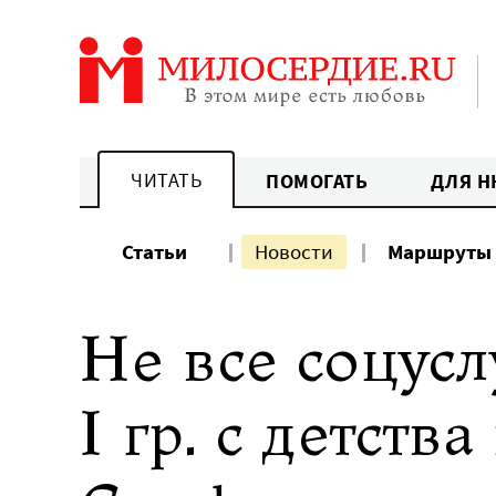
Перейти
к
содержанию
ЧИТАТЬ
ПОМОГАТЬ
ДЛЯ Н
Статьи
Новости
Маршруты
Не все соцус
I гр. с детств