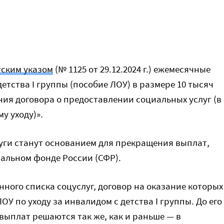
ским указом
(№ 1125 от 29.12.2024 г.) ежемесячные
етства I группы (пособие ЛОУ) в размере 10 тысяч
ия договора о предоставлении социальных услуг (в
у уходу)».
луги станут основанием для прекращения выплат,
альном фонде России (СФР).
ного списка соцуслуг, договор на оказание которых
У по уходу за инвалидом с детства I группы. До его
ыплат решаются так же, как и раньше — в