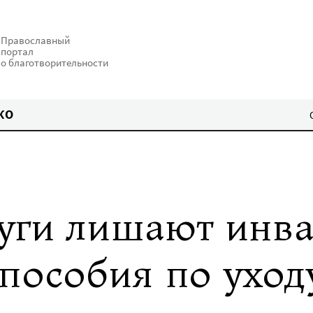
Православный
портал
о благотворительности
КО
луги лишают инв
а пособия по ухо