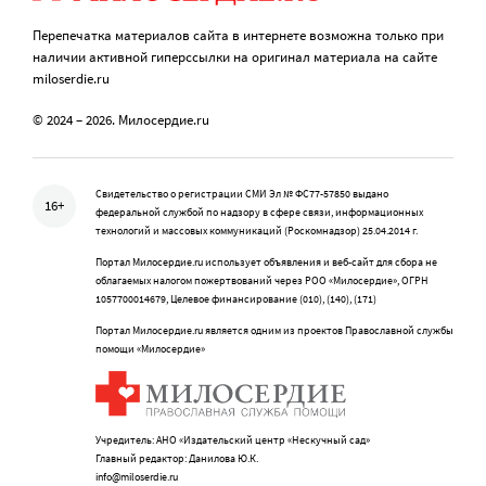
Перепечатка материалов сайта в интернете возможна только при
наличии активной гиперссылки на оригинал материала на сайте
miloserdie.ru
© 2024 – 2026. Милосердие.ru
Свидетельство о регистрации СМИ Эл № ФС77-57850 выдано
16+
федеральной службой по надзору в сфере связи, информационных
технологий и массовых коммуникаций (Роскомнадзор) 25.04.2014 г.
Портал Милосердие.ru использует объявления и веб-сайт для сбора не
облагаемых налогом пожертвований через РОО «Милосердие», ОГРН
1057700014679, Целевое финансирование (010), (140), (171)
Портал Милосердие.ru является одним из проектов Православной службы
помощи «Милосердие»
Учредитель: АНО «Издательский центр «Нескучный сад»
Главный редактор: Данилова Ю.К.
info@miloserdie.ru