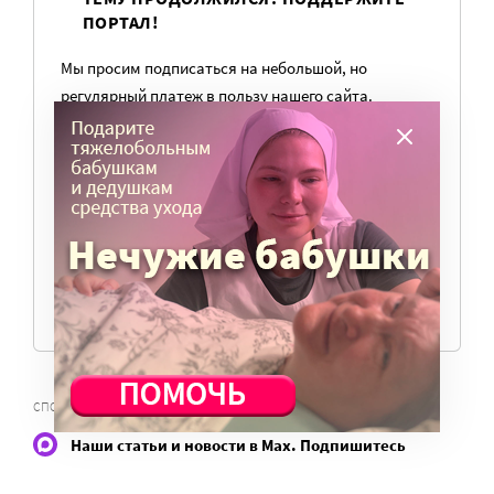
ПОРТАЛ!
Мы просим подписаться на небольшой, но
регулярный платеж в пользу нашего сайта.
Милосердие.ru работает благодаря добровольным
пожертвованиям наших читателей. На
командировки, съемки, зарплаты редакторов,
журналистов и техническую поддержку сайта
нужны средства.
ПОМОЧЬ ПОРТАЛУ
,
СПОРТ ДЛЯ ИНВАЛИДОВ
ПАРАЛИМПИАДА 2016
Наши статьи и новости в Max. Подпишитесь