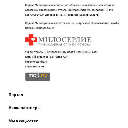
Портал Милосердие.ru использует объявления и веб-сайт для сбора не
облагаемых налогом пожертвований через РОО «Милосердие», ОГРН
1057700014679, Целевое финансирование (010), (140), (171)
Портал Милосердие.ru является одним из проектов Православной службы
помощи «Милосердие»
Учредитель: АНО «Издательский центр «Нескучный сад»
Главный редактор: Данилова Ю.К.
info@miloserdie.ru
8-499-350-05-95
Портал
Наши партнеры
Мы в соц.сетях