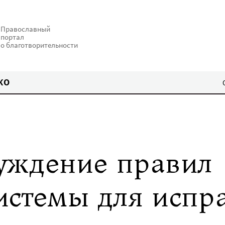
Православный
портал
о благотворительности
КО
уждение правил
истемы для испр