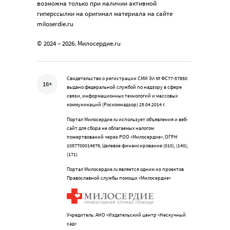
возможна только при наличии активной
гиперссылки на оригинал материала на сайте
miloserdie.ru
© 2024 – 2026. Милосердие.ru
Свидетельство о регистрации СМИ Эл № ФС77-57850
16+
выдано федеральной службой по надзору в сфере
связи, информационных технологий и массовых
коммуникаций (Роскомнадзор) 25.04.2014 г.
Портал Милосердие.ru использует объявления и веб-
сайт для сбора не облагаемых налогом
пожертвований через РОО «Милосердие», ОГРН
1057700014679, Целевое финансирование (010), (140),
(171)
Портал Милосердие.ru является одним из проектов
Православной службы помощи «Милосердие»
Учредитель: АНО «Издательский центр «Нескучный
сад»