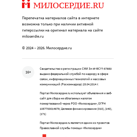
Перепечатка материалов сайта в интернете
возможна только при наличии активной
гиперссылки на оригинал материала на сайте
miloserdie.ru
© 2024 – 2026. Милосердие.ru
Свидетельство о регистрации СМИ Эл № ФС77-57850
16+
выдано федеральной службой по надзору в сфере
связи, информационных технологий и массовых
коммуникаций (Роскомнадзор) 25.04.2014 г.
Портал Милосердие.ru использует объявления и веб-
сайт для сбора не облагаемых налогом
пожертвований через РОО «Милосердие», ОГРН
1057700014679, Целевое финансирование (010), (140),
(171)
Портал Милосердие.ru является одним из проектов
Православной службы помощи «Милосердие»