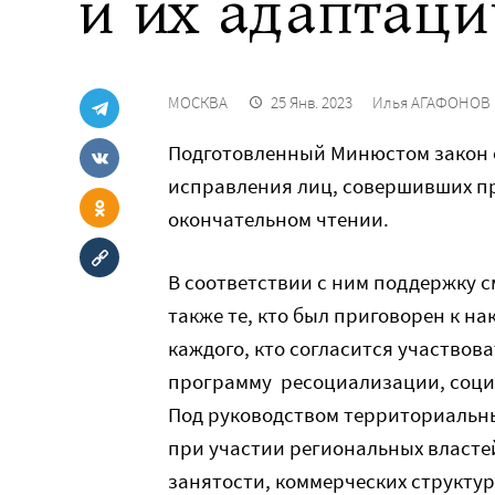
и их адаптаци
МОСКВА
25 Янв. 2023
Илья АГАФОНОВ
Подготовленный Минюстом закон о
исправления лиц, совершивших п
окончательном чтении.
В соответствии с ним поддержку с
также те, кто был приговорен к н
каждого, кто согласится участвов
программу ресоциализации, соци
Под руководством территориальн
при участии региональных власте
занятости, коммерческих структур