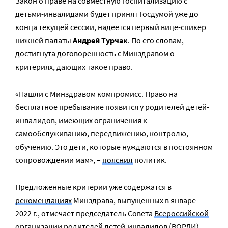
Закон о праве на совместную госпитализацию с
детьми-инвалидами будет принят Госдумой уже до
конца текущей сессии, надеется первый вице-спикер
нижней палаты
Андрей Турчак
. По его словам,
достигнута договоренность с Минздравом о
критериях, дающих такое право.
«Нашли с Минздравом компромисс. Право на
бесплатное пребывание появится у родителей детей-
инвалидов, имеющих ограничения к
самообслуживанию, передвижению, контролю,
обучению. Это дети, которые нуждаются в постоянном
сопровождении мам», –
пояснил
политик.
Предложенные критерии уже содержатся в
рекомендациях
Минздрава, выпущенных в январе
2022 г., отмечает председатель Совета
Всероссийской
организации родителей детей-инвалидов (ВОРДИ)