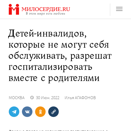
Перейти
к
содержанию
Детей-инвалидов,
которые не могут себя
обслуживать, разрешат
госпитализировать
вместе с родителями
МОСКВА
30 Июн. 2022
Илья АГАФОНОВ