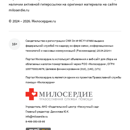
наличии активной гиперссылки на оригинал материала на сайте
miloserdie.ru
© 2024 – 2026. Милосердие.ru
Свидетельство о регистрации СМИ Эл № ФС77-57850 выдано
16+
федеральной службой по надзору в сфере связи, информационных
технологий и массовых коммуникаций (Роскомнадзор) 25.04.2014 г.
Портал Милосердие.ru использует объявления и веб-сайт для сбора не
облагаемых налогом пожертвований через РОО «Милосердие», ОГРН
1057700014679, Целевое финансирование (010), (140), (171)
Портал Милосердие.ru является одним из проектов Православной службы
помощи «Милосердие»
Учредитель: АНО «Издательский центр «Нескучный сад»
Главный редактор: Данилова Ю.К.
info@miloserdie.ru
8-499-350-05-95