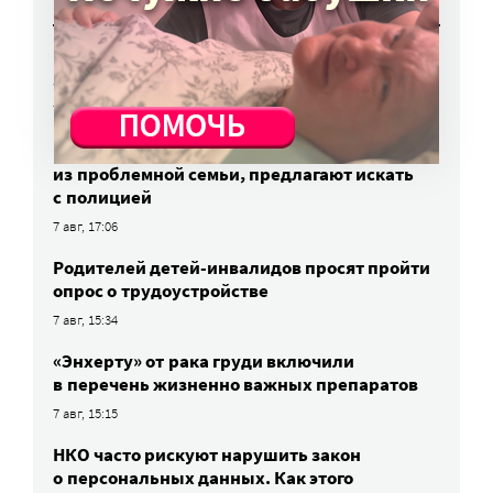
Вторая волна клещей ожидается в конце
августа — начале сентября
7 авг, 19:25
Родных, которые могут взять ребенка
из проблемной семьи, предлагают искать
с полицией
7 авг, 17:06
Родителей детей-инвалидов просят пройти
опрос о трудоустройстве
7 авг, 15:34
«Энхерту» от рака груди включили
в перечень жизненно важных препаратов
7 авг, 15:15
НКО часто рискуют нарушить закон
о персональных данных. Как этого