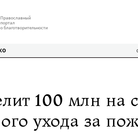
Православный
портал
о благотворительности
КО
лит 100 млн на с
ого ухода за по