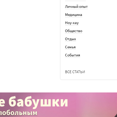
Личный опыт
Медицина
Ноу-хау
Общество
Отдых
Семья
События
ВСЕ СТАТЬИ