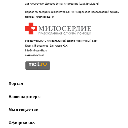
1057700014679, Целевое финансирование (010), (140), (171)
Портал Милосердие.ru является одним из проектов Православной службы
помощи «Милосердие»
Учредитель: АНО «Издательский центр «Нескучный сад»
Главный редактор: Данилова Ю.К.
info@miloserdie.ru
8-499-350-05-95
Портал
Наши партнеры
Мы в соц.сетях
Официально