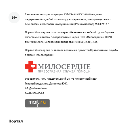
Свидетельство о регистрации СМИ Эл № ФС77-57850 выдано
16+
федеральной службой по надзору в сфере связи, информационных
технологий и массовых коммуникаций (Роскомнадзор) 25.04.2014 г.
Портал Милосердие.ru использует объявления и веб-сайт для сбора не
облагаемых налогом пожертвований через РОО «Милосердие», ОГРН
1057700014679, Целевое финансирование (010), (140), (171)
Портал Милосердие.ru является одним из проектов Православной службы
помощи «Милосердие»
Учредитель: АНО «Издательский центр «Нескучный сад»
Главный редактор: Данилова Ю.К.
info@miloserdie.ru
8-499-350-05-95
Портал