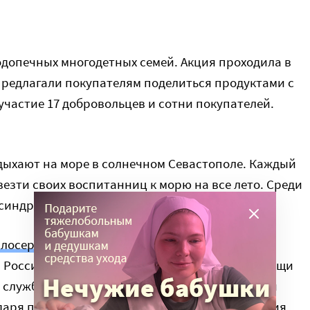
допечных многодетных семей. Акция проходила в
предлагали покупателям поделиться продуктами с
частие 17 добровольцев и сотни покупателей.
дыхают на море в солнечном Севастополе. Каждый
везти своих воспитанниц к морю на все лето. Среди
с синдромом Дауна.
лосердие»
— это одна из крупнейших
 России, которая объединяет 27 проектов помощи
службе «Милосердие» получают десятки тысяч
одаря пожертвованиям. Стать Другом милосердия