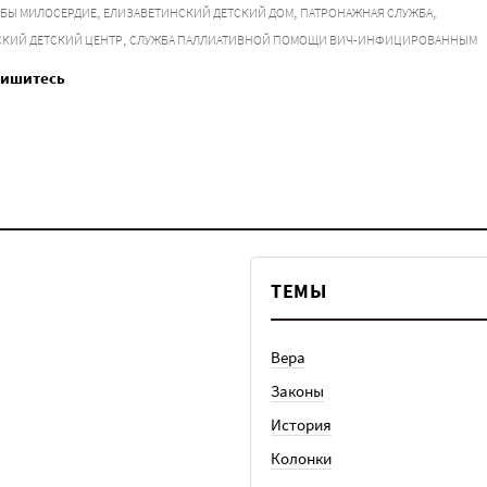
,
,
,
БЫ МИЛОСЕРДИЕ
ЕЛИЗАВЕТИНСКИЙ ДЕТСКИЙ ДОМ
ПАТРОНАЖНАЯ СЛУЖБА
,
КИЙ ДЕТСКИЙ ЦЕНТР
СЛУЖБА ПАЛЛИАТИВНОЙ ПОМОЩИ ВИЧ-ИНФИЦИРОВАННЫМ
пишитесь
ТЕМЫ
Вера
Законы
История
Колонки