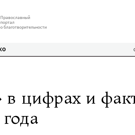
Православный
портал
о благотворительности
КО
 в цифрах и фак
 года