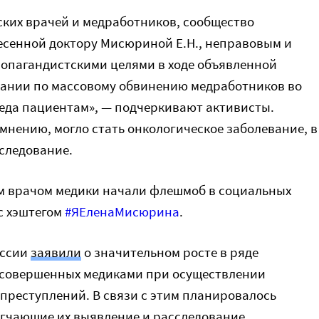
ких врачей и медработников, сообщество
есенной доктору Мисюриной Е.Н., неправовым и
опагандистскими целями в ходе объявленной
ании по массовому обвинению медработников во
еда пациентам», — подчеркивают активисты.
мнению, могло стать онкологическое заболевание, в
бследование.
м врачом медики начали флешмоб в социальных
с хэштегом
#
ЯЕленаМисюрина
.
оссии
заявили
о значительном росте в ряде
 (совершенных медиками при осуществлении
преступлений. В связи с этим планировалось
егчающие их выявление и расследование.