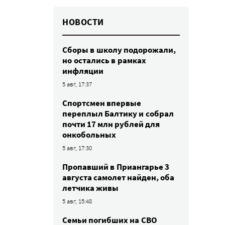
НОВОСТИ
Сборы в школу подорожали,
но остались в рамках
инфляции
5 авг, 17:37
Спортсмен впервые
переплыл Балтику и собрал
почти 17 млн рублей для
онкобольных
5 авг, 17:30
Пропавший в Приангарье 3
августа самолет найден, оба
летчика живы
5 авг, 15:48
Семьи погибших на СВО