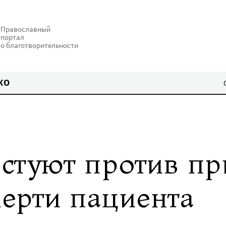
Православный
портал
о благотворительности
КО
стуют против пр
мерти пациента