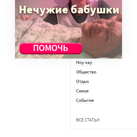
Законы
История
Колонки
Кто есть кто
Личный опыт
Медицина
Ноу-хау
Общество
Отдых
Семья
События
ВСЕ СТАТЬИ