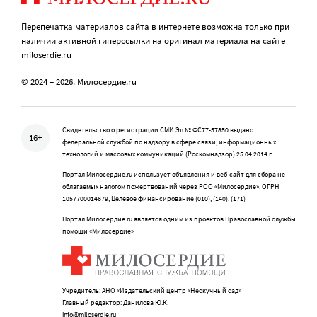
Перепечатка материалов сайта в интернете возможна только при
наличии активной гиперссылки на оригинал материала на сайте
miloserdie.ru
© 2024 – 2026. Милосердие.ru
Свидетельство о регистрации СМИ Эл № ФС77-57850 выдано
16+
федеральной службой по надзору в сфере связи, информационных
технологий и массовых коммуникаций (Роскомнадзор) 25.04.2014 г.
Портал Милосердие.ru использует объявления и веб-сайт для сбора не
облагаемых налогом пожертвований через РОО «Милосердие», ОГРН
1057700014679, Целевое финансирование (010), (140), (171)
Портал Милосердие.ru является одним из проектов Православной службы
помощи «Милосердие»
Учредитель: АНО «Издательский центр «Нескучный сад»
Главный редактор: Данилова Ю.К.
info@miloserdie.ru