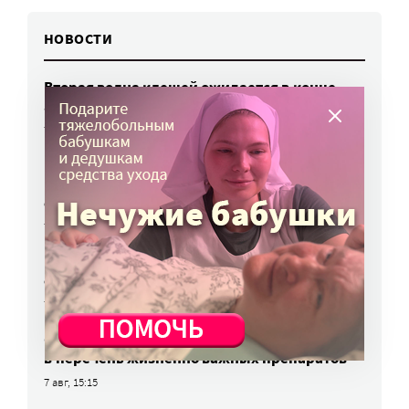
НОВОСТИ
Вторая волна клещей ожидается в конце
августа — начале сентября
7 авг, 19:25
Родных, которые могут взять ребенка
из проблемной семьи, предлагают искать
с полицией
7 авг, 17:06
Родителей детей-инвалидов просят пройти
опрос о трудоустройстве
7 авг, 15:34
«Энхерту» от рака груди включили
в перечень жизненно важных препаратов
7 авг, 15:15