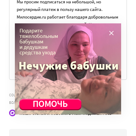
Мы просим подписаться на небольшой, но
регулярный платеж в пользу нашего сайта.
Милосердие.ru работает благодаря добровольным
пожертвованиям наших читателей. На
командировки, съемки, зарплаты редакторов,
журналистов и техническую поддержку сайта
нужны средства.
ПОМОЧЬ ПОРТАЛУ
,
СОЦИАЛЬНОЕ ОБСЛУЖИВАНИЕ
ОТКАЗ В СОЦОБСЛУЖИВАНИИ ИЗ-ЗА
БОЛЕЗНЕЙ
Наши статьи и новости в Max. Подпишитесь