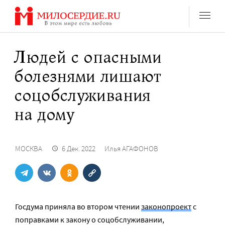
Перейти
к
содержанию
Людей с опасными
болезнями лишают
соцобслуживания
на дому
МОСКВА
6 Дек. 2022
Илья АГАФОНОВ
Госдума приняла во втором чтении
законопроект
с
поправками к закону о соцобслуживании,