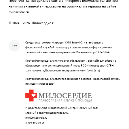
Перепечатка материалов сайта в интернете возможна только при
наличии активной гиперссылки на оригинал материала на сайте
miloserdie.ru
© 2024 – 2026. Милосердие.ru
Свидетельство о регистрации СМИ Эл № ФС77-57850 выдано
16+
федеральной службой по надзору в сфере связи, информационных
технологий и массовых коммуникаций (Роскомнадзор) 25.04.2014 г.
Портал Милосердие.ru использует объявления и веб-сайт для сбора не
облагаемых налогом пожертвований через РОО «Милосердие», ОГРН
1057700014679, Целевое финансирование (010), (140), (171)
Портал Милосердие.ru является одним из проектов Православной службы
помощи «Милосердие»
Учредитель: АНО «Издательский центр «Нескучный сад»
Главный редактор: Данилова Ю.К.
info@miloserdie.ru
8-499-350-05-95