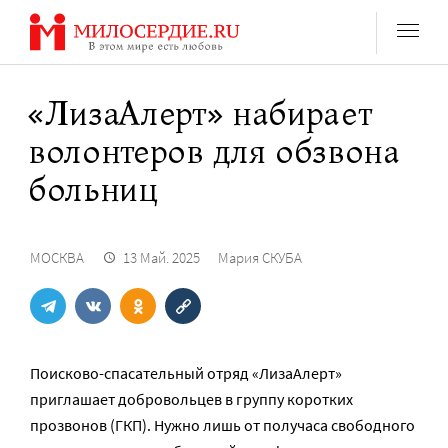
Перейти
к
содержанию
«ЛизаАлерт» набирает
волонтеров для обзвона
больниц
МОСКВА
13 Май. 2025
Мария СКУБА
Поисково-спасательный отряд «ЛизаАлерт»
приглашает добровольцев в группу коротких
прозвонов (ГКП). Нужно лишь от получаса свободного