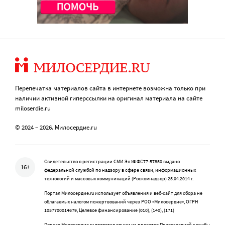
Перепечатка материалов сайта в интернете возможна только при
наличии активной гиперссылки на оригинал материала на сайте
miloserdie.ru
© 2024 – 2026. Милосердие.ru
Свидетельство о регистрации СМИ Эл № ФС77-57850 выдано
16+
федеральной службой по надзору в сфере связи, информационных
технологий и массовых коммуникаций (Роскомнадзор) 25.04.2014 г.
Портал Милосердие.ru использует объявления и веб-сайт для сбора не
облагаемых налогом пожертвований через РОО «Милосердие», ОГРН
1057700014679, Целевое финансирование (010), (140), (171)
Портал Милосердие.ru является одним из проектов Православной службы