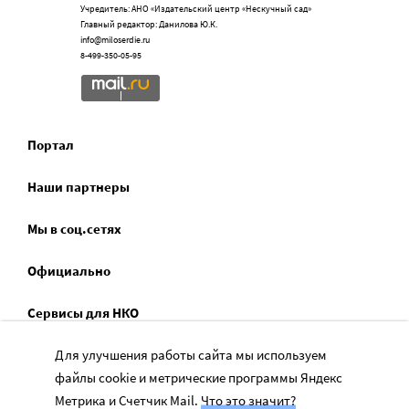
Учредитель: АНО «Издательский центр «Нескучный сад»
Главный редактор: Данилова Ю.К.
info@miloserdie.ru
8-499-350-05-95
Портал
Наши партнеры
Мы в соц.сетях
Официально
Сервисы для НКО
Спецпроекты
Для улучшения работы сайта мы используем
файлы cookie и метрические программы Яндекс
Социальное служение
Метрика и Счетчик Mail.
Что это значит?