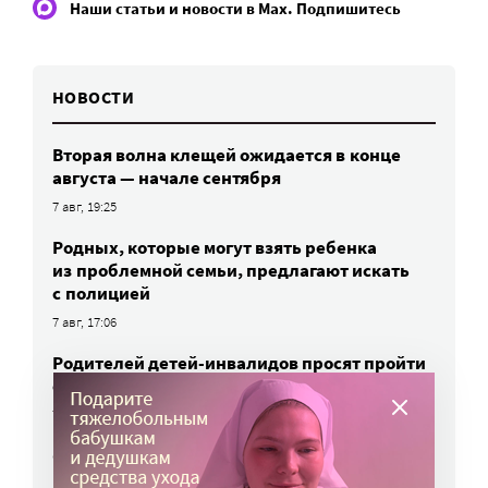
Наши статьи и новости в Max. Подпишитесь
НОВОСТИ
Вторая волна клещей ожидается в конце
августа — начале сентября
7 авг, 19:25
Родных, которые могут взять ребенка
из проблемной семьи, предлагают искать
с полицией
7 авг, 17:06
Родителей детей-инвалидов просят пройти
опрос о трудоустройстве
7 авг, 15:34
«Энхерту» от рака груди включили
в перечень жизненно важных препаратов