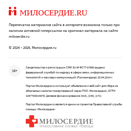
Перепечатка материалов сайта в интернете возможна только при
наличии активной гиперссылки на оригинал материала на сайте
miloserdie.ru
© 2024 – 2026. Милосердие.ru
Свидетельство о регистрации СМИ Эл № ФС77-57850 выдано
16+
федеральной службой по надзору в сфере связи, информационных
технологий и массовых коммуникаций (Роскомнадзор) 25.04.2014 г.
Портал Милосердие.ru использует объявления и веб-сайт для сбора не
облагаемых налогом пожертвований через РОО «Милосердие», ОГРН
1057700014679, Целевое финансирование (010), (140), (171)
Портал Милосердие.ru является одним из проектов Православной службы
помощи «Милосердие»