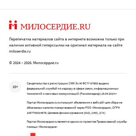
Перепечатка материалов сайта в интернете возможна только при
наличии активной гиперссылки на оригинал материала на сайте
miloserdie.ru
© 2024 – 2026. Милосердие.ru
Свидетельство о регистрации СМИ Эл № ФС77-57850 выдано
16+
федеральной службой по надзору в сфере связи, информационных
технологий и массовых коммуникаций (Роскомнадзор) 25.04.2014 г.
Портал Милосердие.ru использует объявления и веб-сайт для сбора не
облагаемых налогом пожертвований через РОО «Милосердие», ОГРН
1057700014679, Целевое финансирование (010), (140), (171)
Портал Милосердие.ru является одним из проектов Православной службы
помощи «Милосердие»