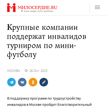
Перейти
к
содержанию
Крупные компании
поддержат инвалидов
турниром по мини-
футболу
МОСКВА
26 Окт. 2015
В поддержку программ по трудоустройству
инвалидов в Москве пройдет благотворительный