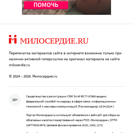
Перепечатка материалов сайта в интернете возможна только при
наличии активной гиперссылки на оригинал материала на сайте
miloserdie.ru
© 2024 – 2026. Милосердие.ru
Свидетельство о регистрации СМИ Эл № ФС77-57850 выдано
16+
федеральной службой по надзору в сфере связи, информационных
технологий и массовых коммуникаций (Роскомнадзор) 25.04.2014 г.
Портал Милосердие.ru использует объявления и веб-сайт для сбора не
облагаемых налогом пожертвований через РОО «Милосердие», ОГРН
1057700014679, Целевое финансирование (010), (140), (171)