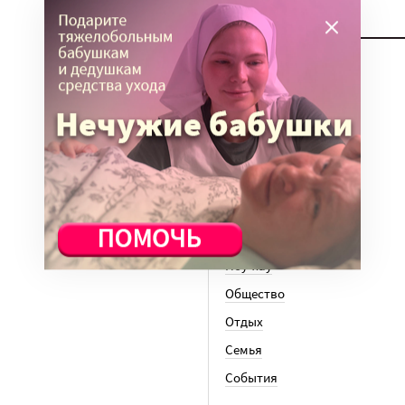
ТЕМЫ
Вера
Законы
История
Колонки
Кто есть кто
Личный опыт
Медицина
Ноу-хау
Общество
Отдых
Семья
События