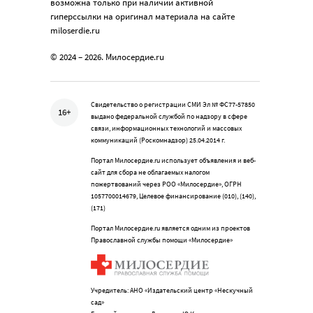
возможна только при наличии активной
гиперссылки на оригинал материала на сайте
miloserdie.ru
© 2024 – 2026. Милосердие.ru
Свидетельство о регистрации СМИ Эл № ФС77-57850
16+
выдано федеральной службой по надзору в сфере
связи, информационных технологий и массовых
коммуникаций (Роскомнадзор) 25.04.2014 г.
Портал Милосердие.ru использует объявления и веб-
сайт для сбора не облагаемых налогом
пожертвований через РОО «Милосердие», ОГРН
1057700014679, Целевое финансирование (010), (140),
(171)
Портал Милосердие.ru является одним из проектов
Православной службы помощи «Милосердие»
Учредитель: АНО «Издательский центр «Нескучный
сад»