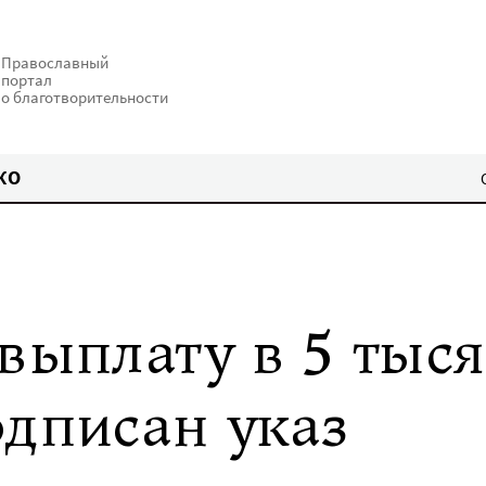
Православный
портал
о благотворительности
КО
выплату в 5 тыс
одписан указ