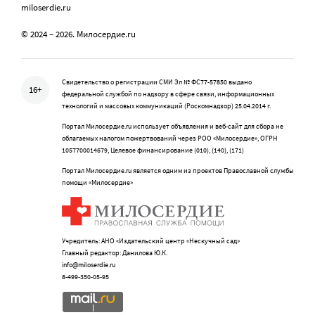
miloserdie.ru
© 2024 – 2026. Милосердие.ru
Свидетельство о регистрации СМИ Эл № ФС77-57850 выдано
16+
федеральной службой по надзору в сфере связи, информационных
технологий и массовых коммуникаций (Роскомнадзор) 25.04.2014 г.
Портал Милосердие.ru использует объявления и веб-сайт для сбора не
облагаемых налогом пожертвований через РОО «Милосердие», ОГРН
1057700014679, Целевое финансирование (010), (140), (171)
Портал Милосердие.ru является одним из проектов Православной службы
помощи «Милосердие»
Учредитель: АНО «Издательский центр «Нескучный сад»
Главный редактор: Данилова Ю.К.
info@miloserdie.ru
8-499-350-05-95